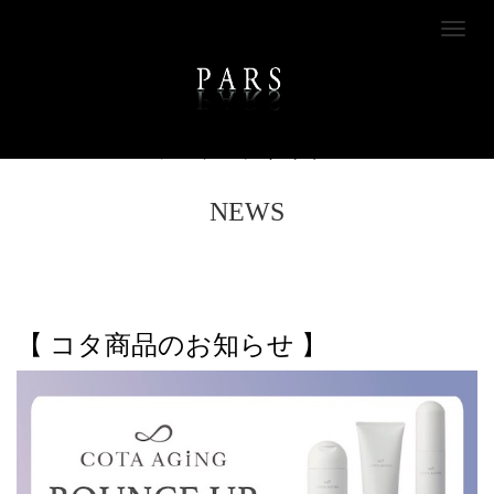
M
e
n
u
PARS|松戸・流山の美容室PARSオフィシ
ャルウェブサイト
NEWS
【 コタ商品のお知らせ 】